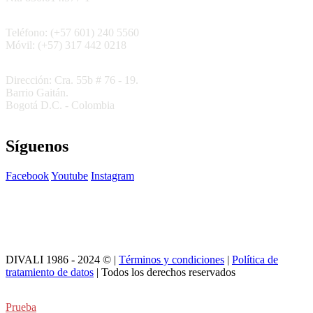
Teléfono: (+57 601) 240 5560
Móvil: (+57) 317 442 0218
Dirección: Cra. 55b # 76 - 19.
Barrio Gaitán.
Bogotá D.C. - Colombia
Síguenos
Facebook
Youtube
Instagram
DIVALI 1986 - 2024 © |
Términos y condiciones
|
Política de
tratamiento de datos
| Todos los derechos reservados
Prueba