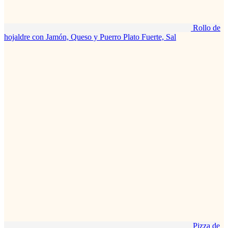
Rollo de
hojaldre con Jamón, Queso y Puerro
Plato Fuerte, Sal
Pizza de