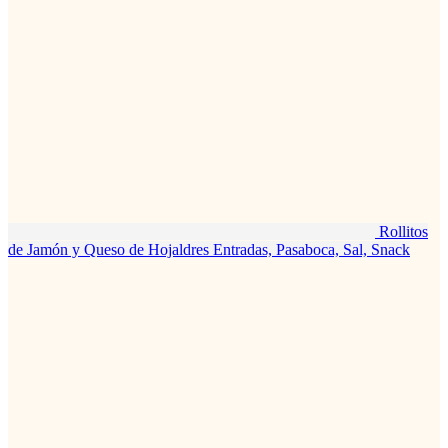
Rollitos
de Jamón y Queso de Hojaldres
Entradas, Pasaboca, Sal, Snack