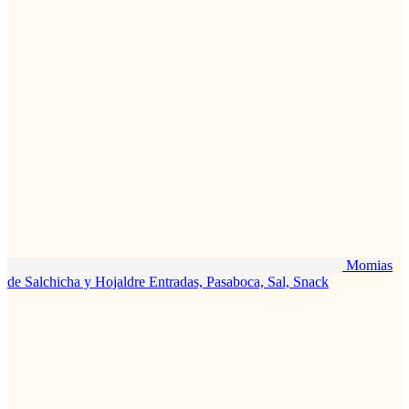
Momias
de Salchicha y Hojaldre
Entradas, Pasaboca, Sal, Snack